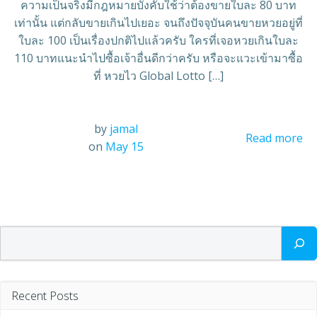
ความเป็นจริงมีกฎหมายบังคับใช้ว่าต้องขายใบละ 80 บาท
เท่านั้น แต่กลับขายเกินไปเยอะ จนถึงปัจจุบันคนขายหวยอยู่ที่
ใบละ 100 เป็นเรื่องปกติไปแล้วครับ ใครที่เจอหวยเกินใบละ
110 บาทแนะนำไปซื้อเจ้าอื่นดีกว่าครับ หรือจะแวะเข้ามาซื้อ
ที่ หวยไว Global Lotto […]
by
jamal
Read more
on
May 15
Search
Recent Posts