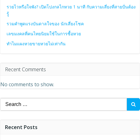
รวยไวหรือใจพัง? เปิดโปงกลไกหวย 1 นาที กับความเสี่ยงที่สายปั่นต้อง
รู้
รวมคำพูดแรงบันดาลใจของ นักเสี่ยงโชค
เลขมงคลที่คนไทยนิยมใช้ในการซื้อหวย
ทำไมแผงหวยขายหวยไม่เท่ากัน
Recent Comments
No comments to show.
Search
for:
Recent Posts