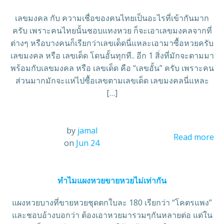
เลขมงคล กับ ความเชื่อของคนไทยเป็นอะไรที่เข้ากันมาก
ครับ เพราะคนไทยนั้นชอบแทงหวย ก็จะเอาเลขมงคลจากที่
ต่างๆ หรือบางคนก็เรียกว่าเลขเด็ดนี่แหละเอามาซื้อหวยครับ
เลขมงคล หรือ เลขเด็ด โดนอั้นทุกที.. อีก 1 สิ่งที่มักจะตามมา
พร้อมกับเลขมงคล หรือ เลขเด็ด คือ “เลขอั้น” ครับ เพราะคน
ส่วนมากมักจะแห่ไปซื้อเลขตามเลขเด็ด เลขมงคลนี่แหละ
[…]
by
jamal
Read more
on
Jun 24
ทำไมแผงหวยขายหวยไม่เท่ากัน
แผงหวยบางที่ขายหวยชุดตกใบละ 180 เรียกว่า “โคตรแพง”
และชอบอ้างบอกว่า ต้องเอาหวยมารวมๆกันหลายต่อ แต่ใน