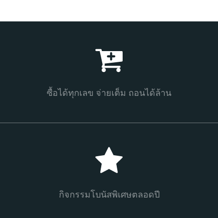
ซื้อได้ทุกเลข จ่ายเต็ม ถอนได้ล้าน
กิจกรรมโบนัสพิเศษตลอดปี